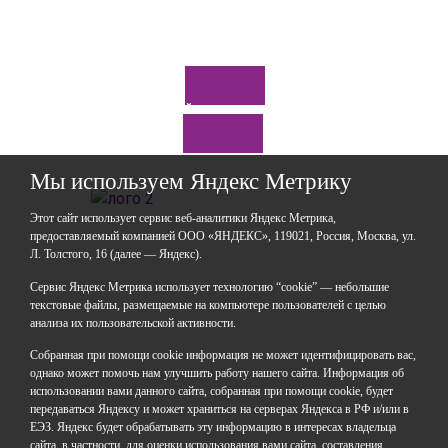
Отправить
*Нажимая кнопку «Отправить», я соглашаюсь на
обработку моих
персональных данных
Задайте нам вопрос
Мы используем Яндекс Метрику
Этот сайт использует сервис веб-аналитики Яндекс Метрика,
предоставляемый компанией ООО «ЯНДЕКС», 119021, Россия, Москва, ул.
Л. Толстого, 16 (далее — Яндекс).
ГАОУДО «Центр развития талантов «Аврора»
ИНН: 0277946670
Сервис Яндекс Метрика использует технологию “cookie” — небольшие
ОГРН: 119028008662
текстовые файлы, размещаемые на компьютере пользователей с целью
анализа их пользовательской активности.
Юридический адрес: 450112, Российская Федерация,
Республика Башкортостан,
Собранная при помощи cookie информация не может идентифицировать вас,
город Уфа, улица Мира, дом 14
однако может помочь нам улучшить работу нашего сайта. Информация об
Фактический адрес: 450112, Российская Федерация,
использовании вами данного сайта, собранная при помощи cookie, будет
Республика Башкортостан,
передаваться Яндексу и может храниться на серверах Яндекса в РФ и/или в
ЕЭЗ. Яндекс будет обрабатывать эту информацию в интересах владельца
город Уфа, улица Мира, дом 14
сайта, в частности, для оценки использования вами сайта, составления