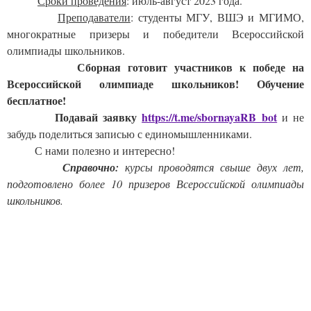
Сроки проведения
: июль-август 2023 года.
Преподаватели
: студенты МГУ, ВШЭ и МГИМО, 
многократные призеры и победители Всероссийской 
олимпиады школьников.
          Сборная готовит участников к победе на 
Всероссийской олимпиаде школьников! Обучение 
бесплатное!
Задайте нам вопрос
          Подавай заявку 
https://t.me/sbornayaRB_bot
 и не 
забудь поделиться записью с единомышленниками.
Для заполнения данной формы включите
          С нами полезно и интересно!
JavaScript в браузере.
         Справочно:
 курсы проводятся свыше двух лет, 
Эл. почта
*
подготовлено более 10 призеров Всероссийской олимпиады 
школьников.
Тема вопроса:
*
Ваш вопрос
*