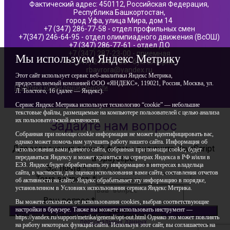
Фактический адрес: 450112, Российская Федерация,
Республика Башкортостан,
город Уфа, улица Мира, дом 14
+7 (347) 286-77-58 - отдел профильных смен
+7(347) 246-64-95 - отдел олимпиадного движения (ВсОШ)
+7 (347) 286-77-61 - отдел ДО
+7 (347) 287-23-00 - приемная
Мы используем Яндекс Метрику
+7 (347) 246-67-38 - бухгалтерия
rbavrora@yandex.ru
Этот сайт использует сервис веб-аналитики Яндекс Метрика,
предоставляемый компанией ООО «ЯНДЕКС», 119021, Россия, Москва, ул.
Политика конфиденциальности
Л. Толстого, 16 (далее — Яндекс).
Сервис Яндекс Метрика использует технологию “cookie” — небольшие
текстовые файлы, размещаемые на компьютере пользователей с целью анализа
их пользовательской активности.
Задайте нам вопрос
Собранная при помощи cookie информация не может идентифицировать вас,
однако может помочь нам улучшить работу нашего сайта. Информация об
Для заполнения данной формы включите JavaScript
использовании вами данного сайта, собранная при помощи cookie, будет
передаваться Яндексу и может храниться на серверах Яндекса в РФ и/или в
в браузере.
ЕЭЗ. Яндекс будет обрабатывать эту информацию в интересах владельца
Эл. почта
*
сайта, в частности, для оценки использования вами сайта, составления отчетов
Тема вопроса:
*
об активности на сайте. Яндекс обрабатывает эту информацию в порядке,
установленном в Условиях использования сервиса Яндекс Метрика.
Ваш вопрос
*
Вы можете отказаться от использования cookies, выбрав соответствующие
настройки в браузере. Также вы можете использовать инструмент —
Отправить
*Нажимая кнопку «Отправить», я соглашаюсь на
обработку моих
https://yandex.ru/support/metrika/general/opt-out.html Однако это может повлиять
персональных данных
на работу некоторых функций сайта. Используя этот сайт, вы соглашаетесь на