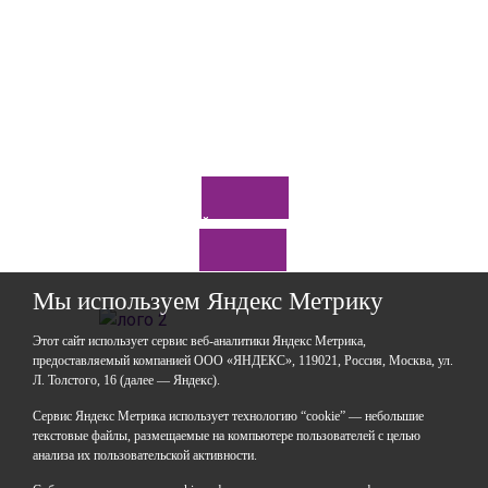
Задайте нам вопрос
Мы используем Яндекс Метрику
Этот сайт использует сервис веб-аналитики Яндекс Метрика,
предоставляемый компанией ООО «ЯНДЕКС», 119021, Россия, Москва, ул.
Л. Толстого, 16 (далее — Яндекс).
ГАОУДО «Центр развития талантов «Аврора»
ИНН: 0277946670
Сервис Яндекс Метрика использует технологию “cookie” — небольшие
ОГРН: 119028008662
текстовые файлы, размещаемые на компьютере пользователей с целью
анализа их пользовательской активности.
Юридический адрес: 450112, Российская Федерация,
Республика Башкортостан,