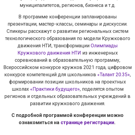
муниципалитетов, регионов, бизнеса и т.д.
Для заполнения данной формы включите
JavaScript в браузере.
В программе конференции запланированы
Эл. почта
*
презентации, мастер-классы, семинары и дискуссии.
Спикеры расскажут о развитии региональных систем
технологического образования по модели Кружкового
Тема вопроса:
*
движения НТИ, трансформации
Олимпиады
Кружкового движения НТИ
из инженерных
соревнований в образовательную программу,
Ваш вопрос
*
Всероссийском конкурсе кружков 2021 года, цифровом
конкурсе компетенций для школьников
«Талант 20.35»
,
формировании позиции школьников на проектных
школах
«Практики будущего»
, поделятся опытом
Отправить
регионов и отдельных образовательных учреждений в
*Нажимая кнопку «Отправить», я соглашаюсь на
обработку моих
развитии кружкового движения.
персональных данных
С подробной программой конференции можно
ознакомиться на
странице регистрации
.