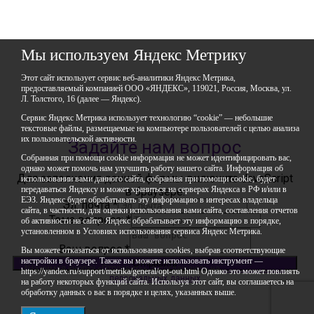
город Уфа, улица Мира, дом 14
+7 (347) 286-77-58 - отдел профильных смен
+7(347) 246-64-95 - отдел олимпиадного движения (ВсОШ)
+7 (347) 286-77-61 - отдел ДО
+7 (347) 287-23-00 - приемная
Мы используем Яндекс Метрику
+7 (347) 246-67-38 - бухгалтерия
rbavrora@yandex.ru
Этот сайт использует сервис веб-аналитики Яндекс Метрика,
предоставляемый компанией ООО «ЯНДЕКС», 119021, Россия, Москва, ул.
Политика конфиденциальности
Л. Толстого, 16 (далее — Яндекс).
Сервис Яндекс Метрика использует технологию “cookie” — небольшие
текстовые файлы, размещаемые на компьютере пользователей с целью анализа
их пользовательской активности.
Задайте нам вопрос
Собранная при помощи cookie информация не может идентифицировать вас,
однако может помочь нам улучшить работу нашего сайта. Информация об
Для заполнения данной формы включите JavaScript
использовании вами данного сайта, собранная при помощи cookie, будет
передаваться Яндексу и может храниться на серверах Яндекса в РФ и/или в
в браузере.
ЕЭЗ. Яндекс будет обрабатывать эту информацию в интересах владельца
Эл. почта
*
сайта, в частности, для оценки использования вами сайта, составления отчетов
Тема вопроса:
*
об активности на сайте. Яндекс обрабатывает эту информацию в порядке,
установленном в Условиях использования сервиса Яндекс Метрика.
Ваш вопрос
*
Вы можете отказаться от использования cookies, выбрав соответствующие
настройки в браузере. Также вы можете использовать инструмент —
Отправить
*Нажимая кнопку «Отправить», я соглашаюсь на
обработку моих
https://yandex.ru/support/metrika/general/opt-out.html Однако это может повлиять
персональных данных
на работу некоторых функций сайта. Используя этот сайт, вы соглашаетесь на
обработку данных о вас в порядке и целях, указанных выше.