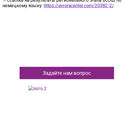
📌Ссылка на результаты регионального этапа ВсОШ по
немецкому языку:
https://avroracenter.com/20382-2/
Задайте нам вопрос
ГАОУДО «Центр развития талантов «Аврора»
ИНН: 0277946670
ОГРН: 119028008662
Юридический адрес: 450112, Российская Федерация,
Республика Башкортостан,
город Уфа, улица Мира, дом 14
Фактический адрес: 450112, Российская Федерация,
Республика Башкортостан,