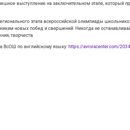
Задайте нам вопрос
ешное выступление на заключительном этапе, который прой
Для заполнения данной формы включите JavaScript в
егионального этапа всероссийской олимпиады школьников
браузере.
икам новых побед и свершений. Никогда не останавливайт
Эл. почта
*
ения, творчеств
па ВсОШ по английскому языку:
https://avroracenter.com/203
Тема вопроса:
*
Ваш вопрос
*
Отправить
*Нажимая кнопку «Отправить», я соглашаюсь на
обработку моих
персональных данных