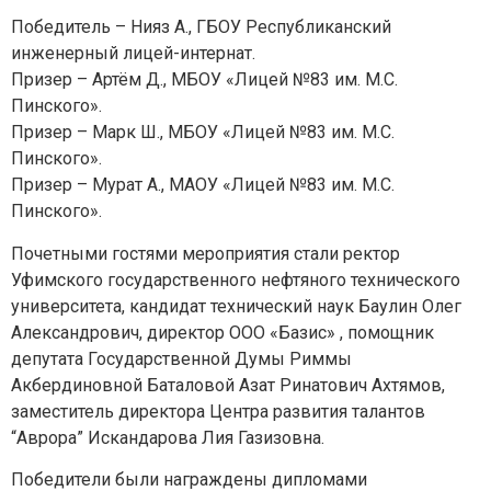
Победитель – Нияз А., ГБОУ Республиканский
инженерный лицей-интернат.
Призер – Артём Д., МБОУ «Лицей №83 им. М.С.
Пинского».
Призер – Марк Ш., МБОУ «Лицей №83 им. М.С.
Пинского».
Призер – Мурат А., МАОУ «Лицей №83 им. М.С.
Пинского».
Почетными гостями мероприятия стали ректор
Отправить
Уфимского государственного нефтяного технического
университета, кандидат технический наук Баулин Олег
*Нажимая кнопку «Отправить», я соглашаюсь на
обработку моих
персональных данных
Александрович, директор ООО «Базис» , помощник
депутата Государственной Думы Риммы
Акбердиновной Баталовой Азат Ринатович Ахтямов,
заместитель директора Центра развития талантов
“Аврора” Искандарова Лия Газизовна.
Победители были награждены дипломами