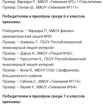
Призер: Варвара Р., МАОУ «Гимназия №2» г.Стерлитамак.
Призер: Степан Ш., МАОУ «Гимназия №111».
Победителем и призёром среди 6-х классов
признаны:
Победитель — Варвара П., МАОУ физико-
математический лицей №93.
Призер — Шамиль Т., ГБОУ Республиканский
инженерный лицей-интернат.
Призер — Дарья К., МАОУ «Лицей №42».
Призер — Нурсултан К., ГБОУ Республиканский
инженерный лицей-интернат.
Задайте нам вопрос
Призер — Анна К., МБОУ СОШ с.Шафраново,
Альшеевского района.
Призер — Сабина С., МАОУ «Гимназия №115».
Призер — Вилия У., МАОУ «Гимназия №64».
Победителем и призёром среди 7-х классов
признаны: