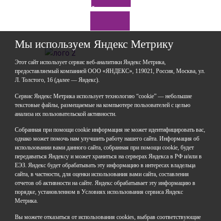
Задайте нам вопрос
Мы используем Яндекс Метрику
Этот сайт использует сервис веб-аналитики Яндекс Метрика,
предоставляемый компанией ООО «ЯНДЕКС», 119021, Россия, Москва, ул.
Л. Толстого, 16 (далее — Яндекс).
ГАОУДО «Центр развития талантов «Аврора»
ИНН: 0277946670
Сервис Яндекс Метрика использует технологию “cookie” — небольшие
ОГРН: 119028008662
текстовые файлы, размещаемые на компьютере пользователей с целью
анализа их пользовательской активности.
Юридический адрес: 450112, Российская Федерация,
Республика Башкортостан,
Собранная при помощи cookie информация не может идентифицировать вас,
город Уфа, улица Мира, дом 14
однако может помочь нам улучшить работу нашего сайта. Информация об
Фактический адрес: 450112, Российская Федерация,
использовании вами данного сайта, собранная при помощи cookie, будет
Республика Башкортостан,
передаваться Яндексу и может храниться на серверах Яндекса в РФ и/или в
ЕЭЗ. Яндекс будет обрабатывать эту информацию в интересах владельца
город Уфа, улица Мира, дом 14
сайта, в частности, для оценки использования вами сайта, составления
отчетов об активности на сайте. Яндекс обрабатывает эту информацию в
+7 (347) 286-77-58 - отдел профильных смен
порядке, установленном в Условиях использования сервиса Яндекс
+7(347) 246-64-95 - отдел олимпиадного движения
Метрика.
(ВсОШ)
Вы можете отказаться от использования cookies, выбрав соответствующие
+7 (347) 286-77-61 - отдел ДО