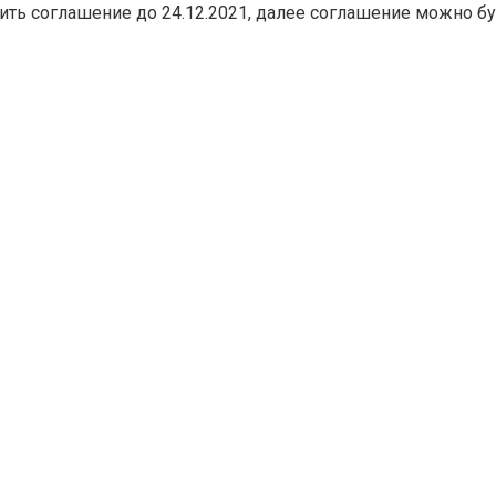
Для заполнения данной формы включите JavaScript в
ить соглашение до 24.12.2021, далее соглашение можно бу
браузере.
Эл. почта
*
Тема вопроса:
*
Ваш вопрос
*
Отправить
*Нажимая кнопку «Отправить», я соглашаюсь на
обработку моих
персональных данных