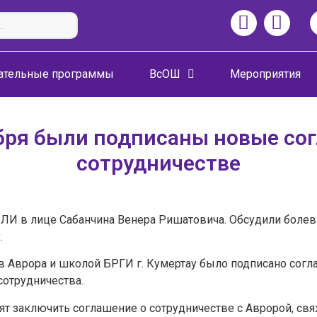
ательные программы
ВсОШ
Мероприятия
абря были подписаны новые со
сотрудничестве
ЛИ в лице Сабанчина Венера Ришатовича. Обсудили болев
.
в Аврора и школой БРГИ г. Кумертау было подписано согл
Задайте нам вопрос
сотрудничества.
ят заключить соглашение о сотрудничестве с Авророй, свя