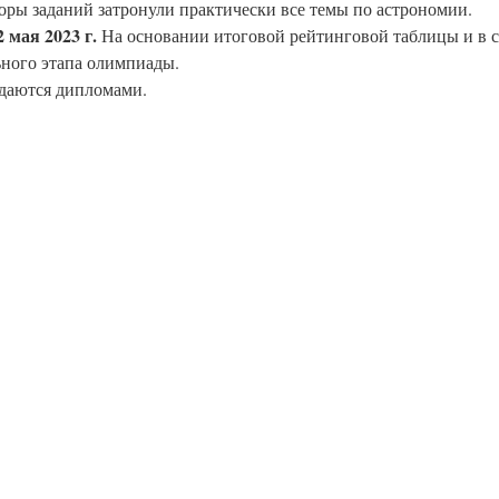
и, авторы заданий затронули практически все темы по астрономии.
2 мая 2023 г.
 На основании итоговой рейтинговой таблицы и в с
Для заполнения данной формы включите JavaScript в
ьного этапа олимпиады.
браузере.
раждаются дипломами.
Эл. почта
*
Тема вопроса:
*
Ваш вопрос
*
Отправить
*Нажимая кнопку «Отправить», я соглашаюсь на
обработку моих
персональных данных