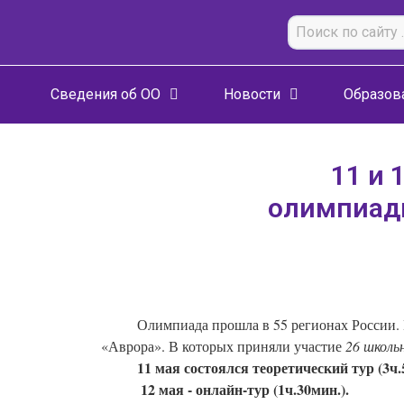
Сведения об ОО
Новости
Образов
11 и 
олимпиады
          Олимпиада прошла в 55 регионах России. В Республике Башкортостан соревновательные туры состоялись на площадке Центра развития талантов 
«Аврора». В которых приняли участие 
26 школь
          11 мая состоялся теоретический тур (3ч
           12 мая - онлайн-⁠тур (1ч.30мин.).