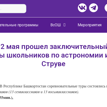
ательные программы
ВсОШ
Мероприятия
12 мая прошел заключительны
 школьников по астрономии и
Струве
ников
(13 семиклассников и 13 восьмиклассников)
.
.55мин.),
Задайте нам вопрос