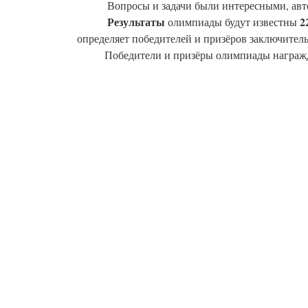
           Вопросы и задачи были интересным
           Результаты
2
 олимпиады будут известны 
определяет победителей и призёров заключител
          Победители и призёры олимпиады наг